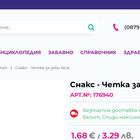
(0879
ЕНЦИКЛОПЕДИЯ
ЗАБАВНО
СПРАВОЧНИК
ЗДРА
mon
Снакс - Четка за зъби 14см.
Снакс - Четка за
АРТ.№:
176940
Безплатна доставка 
Еконт, Спиди максималн
1.68
€
3.29
лв.
/