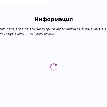
Информация
 от серията се грижат за денталната хигиена на Ва
т консерванти и оцветители.