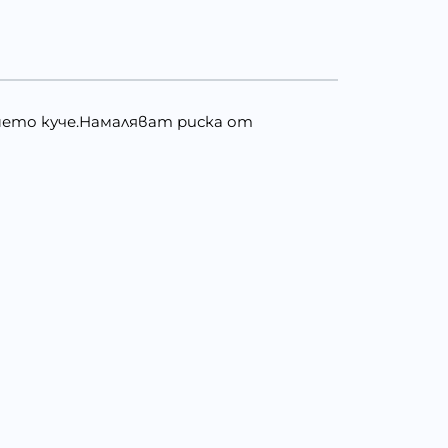
шето куче.Намаляват риска от