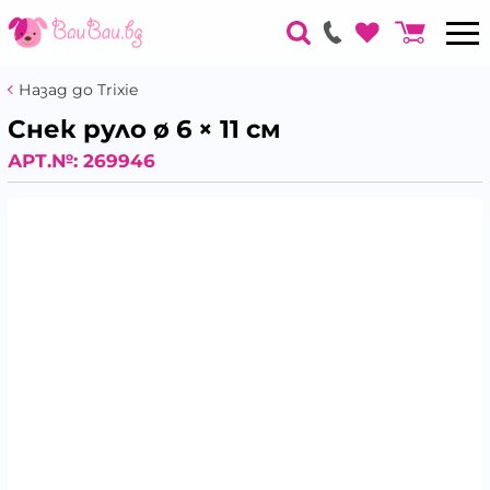
Назад до Trixie
Снек руло ø 6 × 11 см
АРТ.№:
269946