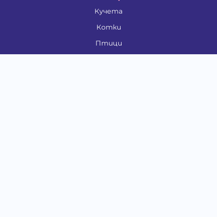
Кучета
Котки
Птици
Гризачи
Влечуги и земноводни
Риби
Други животни
За стопани
Контакти
"ИНСЪРТ.БГ" ООД
Тел.:
0879 801 808
E-mail:
shop#at#baubau.bg