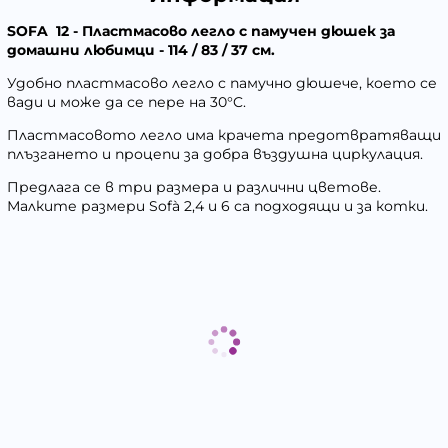
SOFA 12 - Пластмасово легло с памучен дюшек за
домашни любимци - 114 / 83 / 37 см.
Удобно пластмасово легло с памучно дюшече, което се
вади и може да се пере на 30°C.
Пластмасовото легло има крачета предотвратяващи
плъзгането и процепи за добра въздушна циркулация.
Предлага се в три размера и различни цветове.
Малките размери Sofà 2,4 и 6 са подходящи и за котки.