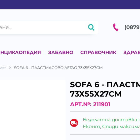
(0879
ЕНЦИКЛОПЕДИЯ
ЗАБАВНО
СПРАВОЧНИК
ЗДРА
last
SOFA 6 - ПЛАСТМАСОВО ЛЕГЛО 73Х55Х27СМ
SOFA 6 - ПЛАС
73Х55Х27СМ
АРТ.№:
211901
Безплатна доставка 
Еконт, Спиди максималн