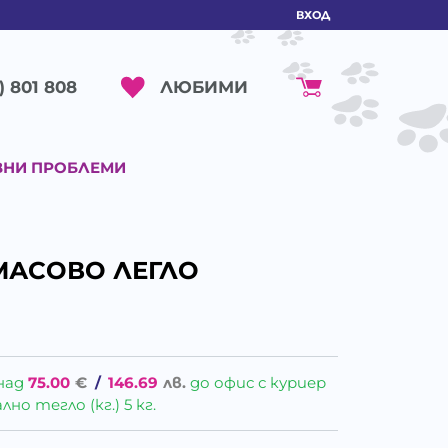
ВХОД
ЛЮБИМИ
) 801 808
ВНИ ПРОБЛЕМИ
ТМАСОВО ЛЕГЛО
над
75.00
€
/
146.69
лв.
до офис с куриер
о тегло (кг.) 5 кг.