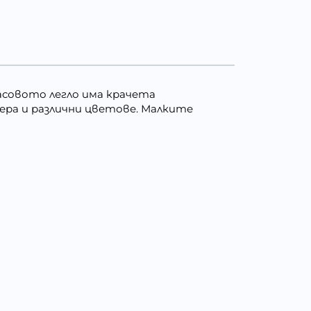
масовото легло има крачета
ера и различни цветове. Малките