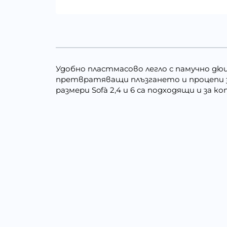
Удобно пластмасово легло с памучно дюш
претвратяващи плъзгането и процепи за
размери Sofà 2,4 и 6 са подходящи и за ко