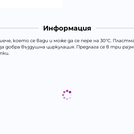
Информация
ече, което се вади и може да се пере на 30°C. Пласт
 добра въздушна циркулация. Предлага се в три разм
тки.