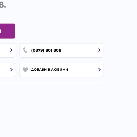
в.
И
(0879) 801 808
ДОБАВИ В ЛЮБИМИ