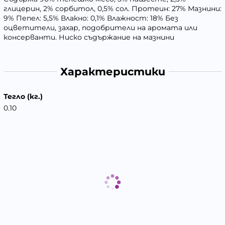
глицерин, 2% сорбитол, 0,5% сол. Протеин: 27% Мазнини:
9% Пепел: 5,5% Влакно: 0,1% Влажност: 18% Без
оцветители, захар, подобрители на аромата или
консерванти. Ниско съдържание на мазнини
Характеристики
Тегло (кг.)
0.10