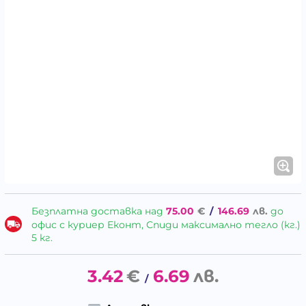
Безплатна доставка над
75.00
€
/
146.69
лв.
до
офис с куриер Еконт, Спиди максимално тегло (кг.)
5 кг.
3.42
€
6.69
лв.
/