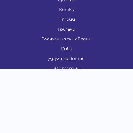
Котки
Птици
Гризачи
Влечуги и земноводни
Риби
Други животни
За стопани
Контакти
"ИНСЪРТ.БГ" ООД
Тел.:
0879 801 808
E-mail:
shop#at#baubau.bg