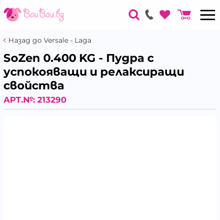
Назад до Versale - Laga
SoZen 0.400 KG - Пудра с
успокояващи и релаксиращи
свойства
АРТ.№:
213290