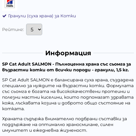
Гранули (суха храна) за Котки
Рейтинг:
Информация
SP Cat Adult SALMON - Пълноценна храна със сьомга за
възрастни котки от всички породи - гранули, 1,5 кг.
SP Cat Adult SALMON е балансирана суха храна, създадена
специално за нуждите на възрастни котки. Формулата
със сьомга е богата на висококачествени протеини и
полезни мастни киселини, които подпомагат здравата
кожа, лъскавата козина и доброто общо състояние на
котката.
Храната съдържа внимателно подбрани съставки за
поддържане на оптимално храносмилане, силен
имунитет и ежедневна жизненост.