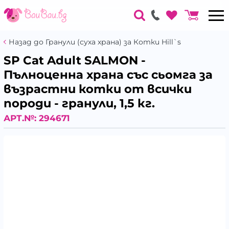
Назад до Гранули (суха храна) за Котки Hill`s
SP Cat Adult SALMON -
Пълноценна храна със сьомга за
възрастни котки от всички
породи - гранули, 1,5 кг.
АРТ.№:
294671