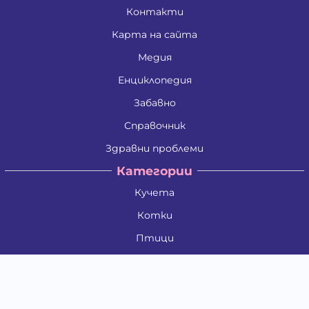
Контакти
Карта на сайта
Медия
Енциклопедия
Забавно
Справочник
Здравни проблеми
Категории
Кучета
Котки
Птици
Гризачи
Влечуги и земноводни
Риби