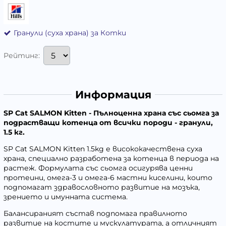
Гранули (суха храна) за Котки
Рейтинг:
Информация
SP Cat SALMON Kitten - Пълноценна храна със сьомга за
подрастващи котенца от всички породи - гранули,
1.5 кг.
SP Cat SALMON Kitten 1.5kg е висококачествена суха
храна, специално разработена за котенца в периода на
растеж. Формулата със сьомга осигурява ценни
протеини, омега-3 и омега-6 мастни киселини, които
подпомагат здравословното развитие на мозъка,
зрението и имунната система.
Балансираният състав подпомага правилното
развитие на костите и мускулатурата, а отличният