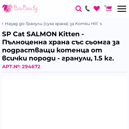
Назад до Гранули (суха храна) за Котки Hill`s
SP Cat SALMON Kitten -
Пълноценна храна със сьомга за
подрастващи котенца от
всички породи - гранули, 1.5 кг.
АРТ.№:
294672