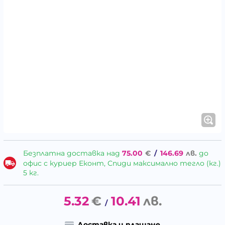
Безплатна доставка над
75.00
€
/
146.69
лв.
до
офис с куриер Еконт, Спиди максимално тегло (кг.)
5 кг.
5.32
€
10.41
лв.
/
Доставка и плащане