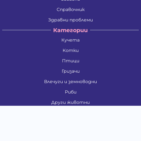
Справочник
Здравни проблеми
Категории
Кучета
Котки
Птици
Гризачи
Влечуги и земноводни
Риби
Други животни
За стопани
Контакти
"ИНСЪРТ.БГ" ООД