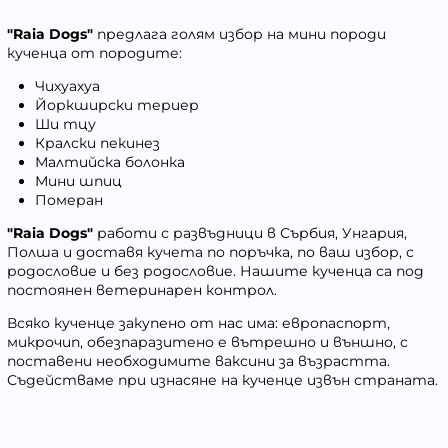
"Raia Dogs"
предлага голям избор на мини породи
кученца от породите:
Чихуахуа
Йоркширски териер
Ши тцу
Кралски пекинез
Малтийска болонка
Мини шпиц
Померан
"Raia Dogs"
работи с развъдници в Сърбия, Унгария,
Полша и доставя кучета по поръчка, по ваш избор, с
родословие и без родословие. Нашите кученца са под
постоянен ветеринарен контрол.
Всяко кученце закупено от нас има: европаспорт,
микрочип, обезпаразитено е вътрешно и външно, с
поставени необходимите ваксини за възрастта.
Съдействаме при изнасяне на кученце извън страната.