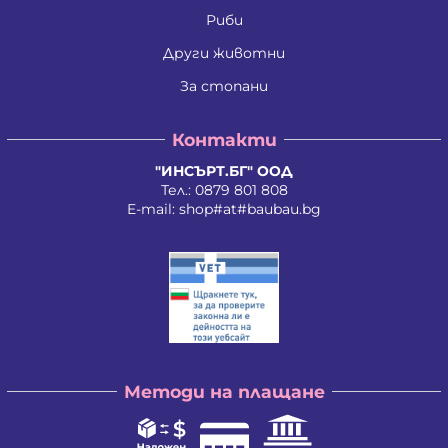
Риби
Други животни
За стопани
Контакти
"ИНСЪРТ.БГ" ООД
Тел.:
0879 801 808
E-mail:
shop#at#baubau.bg
Методи на плащане