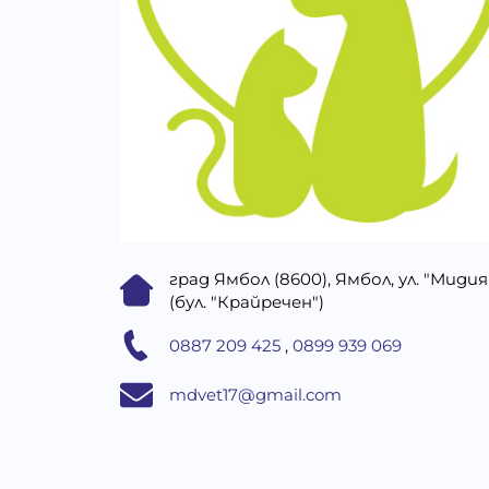
град Ямбол (8600), Ямбол, ул. "Мидия
(бул. "Крайречен")
0887 209 425
,
0899 939 069
mdvet17@gmail.com