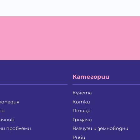
Категории
Кучета
лопедия
Котки
но
Птици
очник
Гризачи
ни проблеми
Влечуги и земноводни
Риби