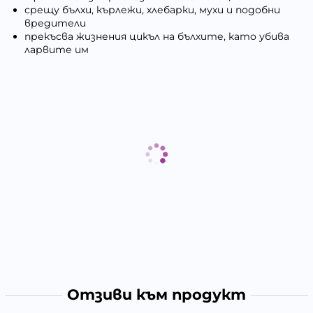
срещу бълхи, кърлежи, хлебарки, мухи и подобни
вредители
прекъсва жизнения цикъл на бълхите, като убива
ларвите им
Отзиви към продукт