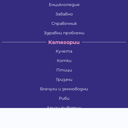
Енциклопедия
Забавно
Справочник
Здравни проблеми
Категории
Кучета
Котки
Птици
Гризачи
Влечуги и земноводни
Риби
Други животни
За стопани