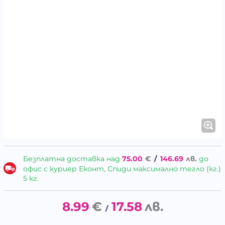
Безплатна доставка над
75.00
€
/
146.69
лв.
до
офис с куриер Еконт, Спиди максимално тегло (кг.)
5 кг.
8.99
€
17.58
лв.
/