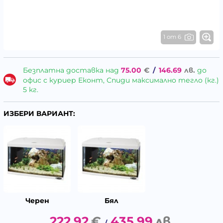
1 от 6
Безплатна доставка над
75.00
€
/
146.69
лв.
до
офис с куриер Еконт, Спиди максимално тегло (кг.)
5 кг.
ИЗБЕРИ ВАРИАНТ:
Черен
Бял
222.92
€
435.99
лв.