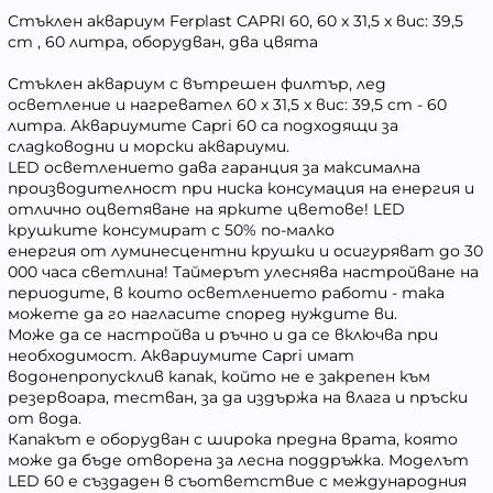
Стъклен аквариум Ferplast CAPRI 60, 60 x 31,5 x вис: 39,5
cm , 60 литра, оборудван, два цвята
Стъклен аквариум с вътрешен филтър, лед
осветление и нагревател 60 x 31,5 x вис: 39,5 cm - 60
литра. Аквариумите Capri 60 са подходящи за
сладководни и морски аквариуми.
LED осветлението дава гаранция за максимална
производителност при ниска консумация на енергия и
отлично оцветяване на ярките цветове! LED
крушките консумират с 50% по-малко
енергия от луминесцентни крушки и осигуряват до 30
000 часа светлина! Таймерът улеснява настройване на
периодите, в които осветлението работи - така
можете да го нагласите според нуждите ви.
Може да се настройва и ръчно и да се включва при
необходимост. Аквариумите Capri имат
водонепропусклив капак, който не е закрепен към
резервоара, тестван, за да издържа на влага и пръски
от вода.
Капакът е оборудван с широка предна врата, която
може да бъде отворена за лесна поддръжка. Моделът
LED 60 е създаден в съответствие с международния