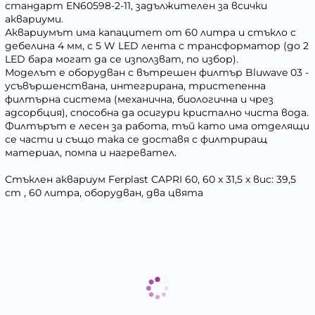
стандарт EN60598-2-11, задължителен за всички
аквариуми.
Аквариумът има капацитет от 60 литра и стъкло с
дебелина 4 мм, с 5 W LED лента с трансформатор (до 2
LED бара могат да се използват, по избор).
Моделът е оборудван с вътрешен филтър Bluwave 03 -
усъвършенствана, интегрирана, тристепенна
филтърна система (механична, биологична и чрез
адсорбция), способна да осигури кристално чиста вода.
Филтърът е лесен за работа, тъй като има отделящи
се части и също така се доставя с филтриращ
материал, помпа и нагревател.
Стъклен аквариум Ferplast CAPRI 60, 60 x 31,5 x вис: 39,5
cm , 60 литра, оборудван, два цвята