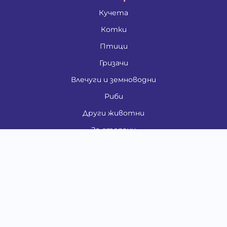
Кучета
Котки
Птици
Гризачи
Влечуги и земноводни
Риби
Други животни
За стопани
Контакти
"ИНСЪРТ.БГ" ООД
Тел.:
0879 801 808
E-mail:
shop#at#baubau.bg