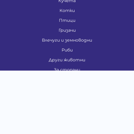
Кучета
Котки
Птици
Гризачи
Влечуги и земноводни
Риби
Други животни
За стопани
Контакти
"ИНСЪРТ.БГ" ООД
Тел.:
0879 801 808
E-mail:
shop#at#baubau.bg