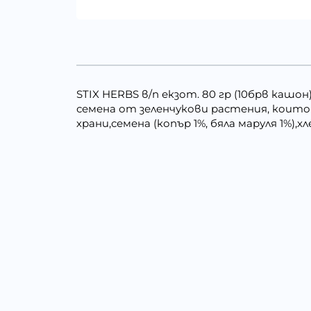
STIX HERBS в/п екзот. 80 гр (10брв кашо
семена от зеленчукови растения, които
храни,семена (копър 1%, бяла маруля 1%),