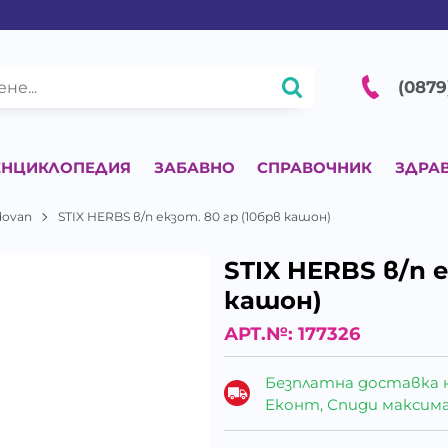
(0879
ЕНЦИКЛОПЕДИЯ
ЗАБАВНО
СПРАВОЧНИК
ЗДРА
dovan
STIX HERBS в/п екзот. 80 гр (10брв кашон)
STIX HERBS в/п е
кашон)
АРТ.№:
177326
Безплатна доставка 
Еконт, Спиди максималн