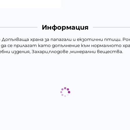
Информация
н) Допълваща храна за папагали и екзотични птици. Ро
 да се прилагат като допълнение към нормалното хр
хлебни изделия, Захари,плодове ,минерални вещества.