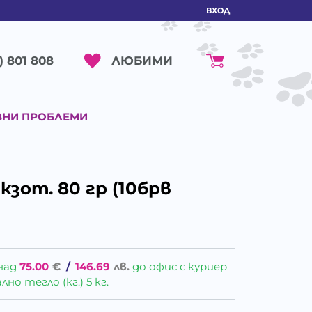
ВХОД
ЛЮБИМИ
) 801 808
ВНИ ПРОБЛЕМИ
кзот. 80 гр (10брв
над
75.00
€
/
146.69
лв.
до офис с куриер
о тегло (кг.) 5 кг.