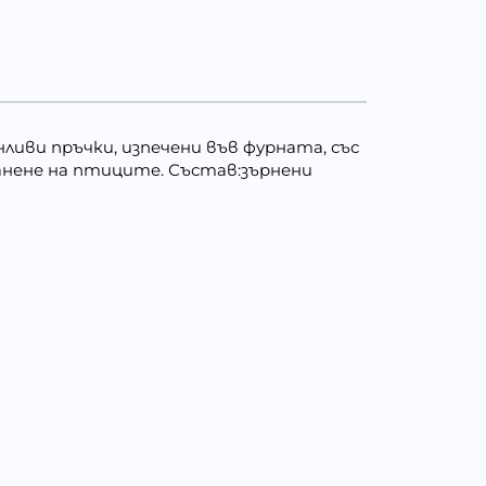
нливи пръчки, изпечени във фурната, със
анене на птиците. Състав:зърнени