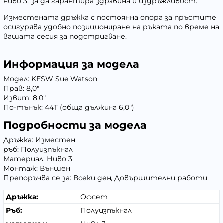
ниво 3, за да гарантира здравина и издръжливост.
Изместената дръжка с постоянна опора за пръстите
осигурява удобно позициониране на ръката по време на
вашата сесия за подстригване.
Информация за модела
Модел: KESW Sue Watson
Прав: 8,0"
Извит: 8,0"
По-тънък: 44T (обща дължина 6,0")
Подробности за модела
Дръжка: Изместен
ръб: Полуизпъкнал
Материал: Ниво 3
Монтаж: Външен
Препоръчва се за: Всеки ден, Довършителни работи
Дръжка:
Офсет
Ръб:
Полуизпъкнал