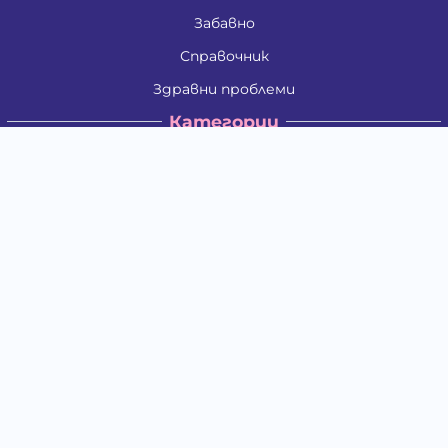
Забавно
Справочник
Здравни проблеми
Категории
Кучета
Котки
Птици
Гризачи
Влечуги и земноводни
Риби
Други животни
За стопани
Контакти