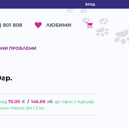
ВХОД
ЛЮБИМИ
) 801 808
ВНИ ПРОБЛЕМИ
гр.
над
75.00
€
/
146.69
лв.
до офис с куриер
о тегло (кг.) 5 кг.