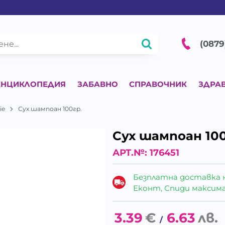
(0879
ЕНЦИКЛОПЕДИЯ
ЗАБАВНО
СПРАВОЧНИК
ЗДРА
ie
Сух шампоан 100гр.
Сух шампоан 100
АРТ.№:
176451
Безплатна доставка 
Еконт, Спиди максималн
3.39
€
6.63
лв.
/