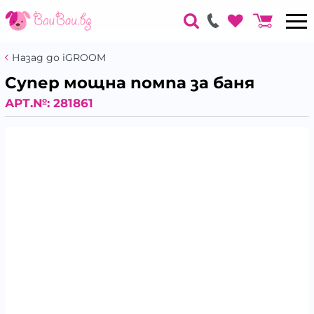
Назад до iGROOM
Супер мощна помпа за баня
АРТ.№:
281861