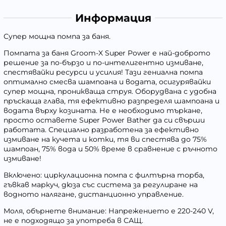
Информация
Супер мощна помпа за баня.
Помпата за баня Groom-X Super Power е най-доброто
решение за по-бързо и по-интелигентно измиване,
спестявайки ресурси и усилия! Тази гениална помпа
оптимално смесва шампоана и водата, осигурявайки
супер мощна, проникваща струя. Оборудвана с удобна
пръскаща глава, тя ефективно разпределя шампоана и
водата върху козината. Не е необходимо търкане,
просто оставете Super Power Bather да си свърши
работата. Специално разработена за ефективно
измиване на кучета и котки, тя ви спестява до 75%
шампоан, 75% вода и 50% време в сравнение с ръчното
измиване!
Включено: циркулационна помпа с филтърна торба,
гъвкав маркуч, дюза със система за регулиране на
водното налягане, дистанционно управление.
Моля, обърнете внимание: Напрежението е 220-240 V,
не е подходящо за употреба в САЩ.