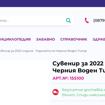
(0879
ЕНЦИКЛОПЕДИЯ
ЗАБАВНО
СПРАВОЧНИК
ЗДРА
увенир за 2022 година - Годината на Черния Воден Тигър
Сувенир за 2022
Черния Воден Т
АРТ.№:
155100
Безплатна доставка 
Еконт, Спиди максималн