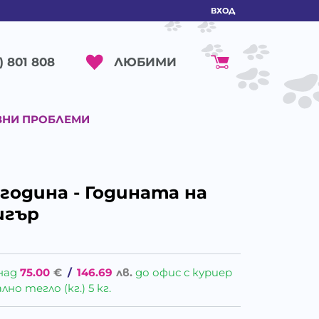
ВХОД
ЛЮБИМИ
) 801 808
ВНИ ПРОБЛЕМИ
 година - Годината на
игър
над
75.00
€
/
146.69
лв.
до офис с куриер
о тегло (кг.) 5 кг.