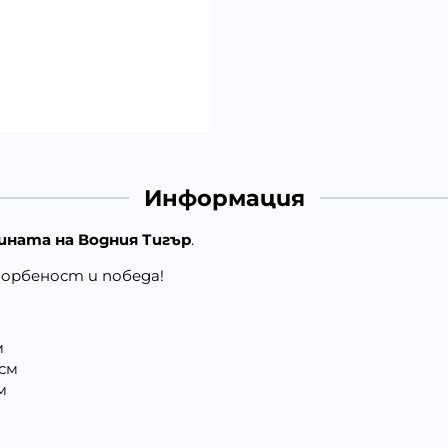
Информация
ината на Водния Тигър
.
борбеност и победа!
м
 см
м