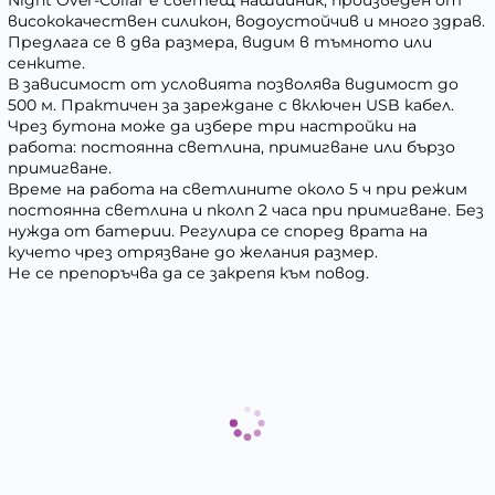
Night Over-Collar е светещ нашийник, произведен от
висококачествен силикон, водоустойчив и много здрав.
Предлага се в два размера, видим в тъмното или
сенките.
В зависимост от условията позволява видимост до
500 м. Практичен за зареждане с включен USB кабел.
Чрез бутона може да избере три настройки на
работа: постоянна светлина, примигване или бързо
примигване.
Време на работа на светлините около 5 ч при режим
постоянна светлина и пколп 2 часа при примигване. Без
нужда от батерии. Регулира се според врата на
кучето чрез отрязване до желания размер.
Не се препоръчва да се закрепя към повод.