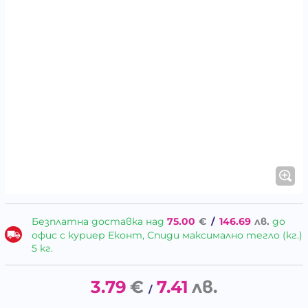
Безплатна доставка над
75.00
€
/
146.69
лв.
до
офис с куриер Еконт, Спиди максимално тегло (кг.)
5 кг.
3.79
€
7.41
лв.
/