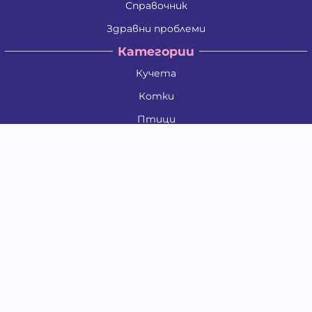
Справочник
Здравни проблеми
Категории
Кучета
Котки
Птици
Гризачи
Влечуги и земноводни
Риби
Други животни
За стопани
Контакти
"ИНСЪРТ.БГ" ООД
Тел.:
0879 801 808