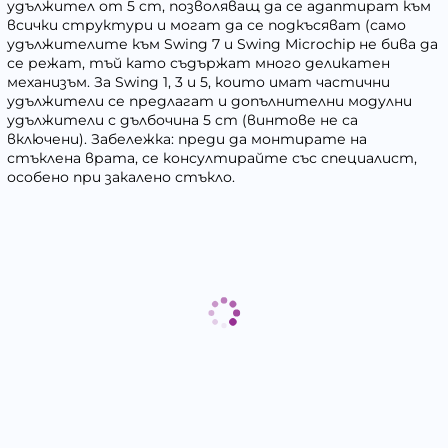
удължител от 5 cm, позволяващ да се адаптират към
всички структури и могат да се подкъсяват (само
удължителите към Swing 7 и Swing Microchip не бива да
се режат, тъй като съдържат много деликатен
механизъм. За Swing 1, 3 и 5, които имат частични
удължители се предлагат и допълнителни модулни
удължители с дълбочина 5 cm (винтове не са
включени). Забележка: преди да монтирате на
стъклена врата, се консултирайте със специалист,
особено при закалено стъкло.