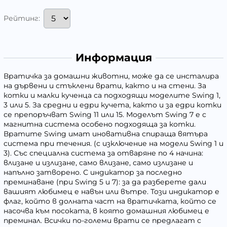
Рейтинг:
Информация
Вратичка за домашни животни, може да се инсталира
на дървени и стъклени врати, както и на стени. За
котки и малки кученца са подходящи моделите Swing 1,
3 или 5. За средни и едри кучета, както и за едри котки
се препоръчват Swing 11 или 15. Моделът Swing 7 е с
магнитна система особено подходяща за котки.
Вратите Swing имат иновативна спираща вятъра
система при течения. (с изключение на модели Swing 1 и
3). Със специална система за отваряне по 4 начина:
влизане и излизане, само влизане, само излизане и
напълно затворено. С индикатор за последно
преминаване (при Swing 5 и 7): за да разберете дали
вашият любимец е навън или вътре. Този индикатор е
флаг, който в долната част на вратичката, който се
насочва към посоката, в която домашния любимец е
преминал. Всички по-големи врати се предлагат с