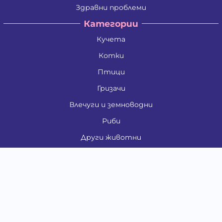
Здравни проблеми
Категории
Кучета
Котки
Птици
Гризачи
Влечуги и земноводни
Риби
Други животни
За стопани
Контакти
"ИНСЪРТ.БГ" ООД
Тел.:
0879 801 808
E-mail:
shop#at#baubau.bg