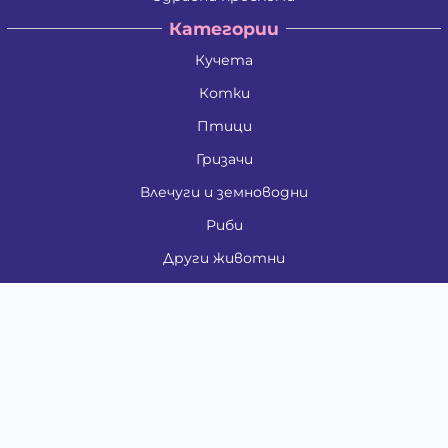
Категории
Кучета
Котки
Птици
Гризачи
Влечуги и земноводни
Риби
Други животни
За стопани
Контакти
"ИНСЪРТ.БГ" ООД
Тел.:
0879 801 808
E-mail:
shop#at#baubau.bg