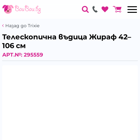
Назад до Trixie
Телескопична въдица Жираф 42–
106 см
АРТ.№:
295559