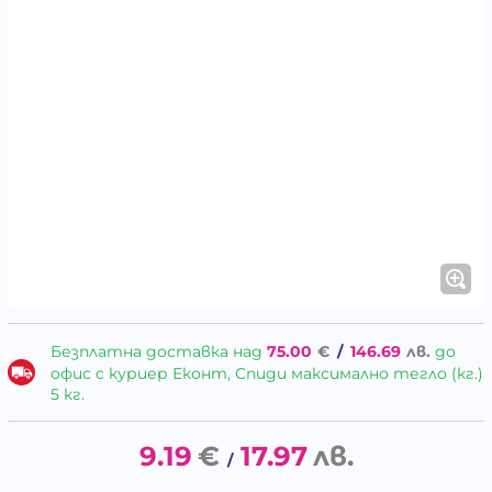
Безплатна доставка над
75.00
€
/
146.69
лв.
до
офис с куриер Еконт, Спиди максимално тегло (кг.)
5 кг.
9.19
€
17.97
лв.
/