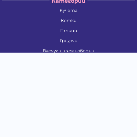
Категории
Кучета
Котки
Птици
Гризачи
Влечуги и земноводни
Риби
Други животни
За стопани
Контакти
"ИНСЪРТ.БГ" ООД
Тел.:
0879 801 808
E-mail:
shop#at#baubau.bg