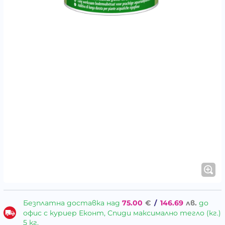
Безплатна доставка над
75.00
€
/
146.69
лв.
до
офис с куриер Еконт, Спиди максимално тегло (кг.)
5 кг.