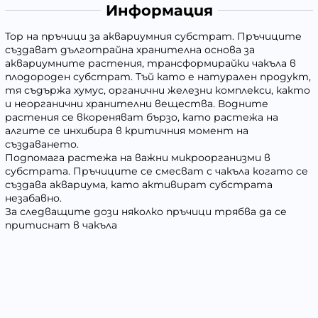
Информация
Тор на пръчици за аквариумния субстрат. Пръчиците
създават дълготрайна хранителна основа за
аквариумните растения, трансформирайки чакъла в
плодороден субстрат. Тъй като е натурален продукт,
тя съдържа хумус, органични железни комплекси, както
и неорганични хранителни вещества. Водните
растения се вкореняват бързо, като растежа на
алгите се инхибира в критичния момент на
създаването.
Подпомага растежа на важни микроорганизми в
субстрата. Пръчиците се смесват с чакъла когато се
създава аквариума, като активират субстрата
незабавно.
За следващите дози няколко пръчици трябва да се
притиснат в чакъла