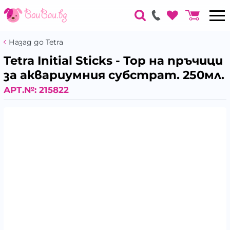
Назад до Tetra
Tetra Initial Sticks - Тор на пръчици
за аквариумния субстрат. 250мл.
АРТ.№:
215822