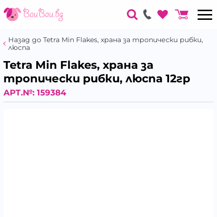
Назад до Tetra Min Flakes, храна за тропически рибки,
люспа
Tetra Min Flakes, храна за
тропически рибки, люспа 12гр
АРТ.№:
159384