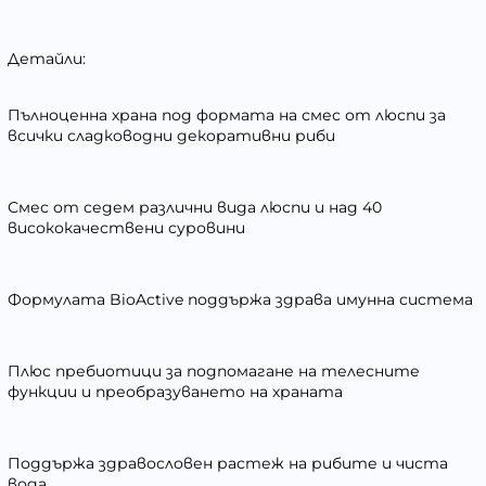
Детайли:
Пълноценна храна под формата на смес от люспи за
всички сладководни декоративни риби
Смес от седем различни вида люспи и над 40
висококачествени суровини
Формулата BioActive поддържа здрава имунна система
Плюс пребиотици за подпомагане на телесните
функции и преобразуването на храната
Поддържа здравословен растеж на рибите и чиста
вода