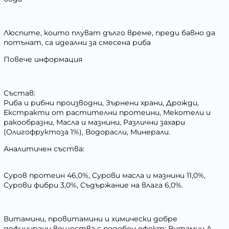
Люспите, които плуват дълго време, преди бавно да
потънат, са идеални за смесена риба
Повече информация
Състав:
Риба и рибни производни, Зърнени храни, Дрожди,
Екстракти от растителни протеини, Мекотели и
ракообразни, Масла и мазнини, Различни захари
(Олигофруктоза 1%), Водорасли, Минерали.
Аналитичен съства:
Суров протеин 46,0%, Сурови масла и мазнини 11,0%,
Сурови фибри 3,0%, Съдържание на влага 6,0%.
Витамини, провитамини и химически добре
дефинирани вещества с подобен ефект: Витамин А