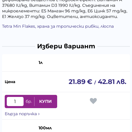
37680 IU/kg, Витамин D3 1990 IU/kg. Съединения на
микроелементи: E5 Манган 96 mg/kg, E6 Цинк 57 mg/kg,
E1 Желязо 37 mg/kg. Оцветители, антиоксиданти.
Tetra Min Flakes, храна за тропически рибки, люспа
Избери вариант
1л
21.89
€
42.81
лв.
/
бр.
КУПИ
Бърза поръчка
100мл