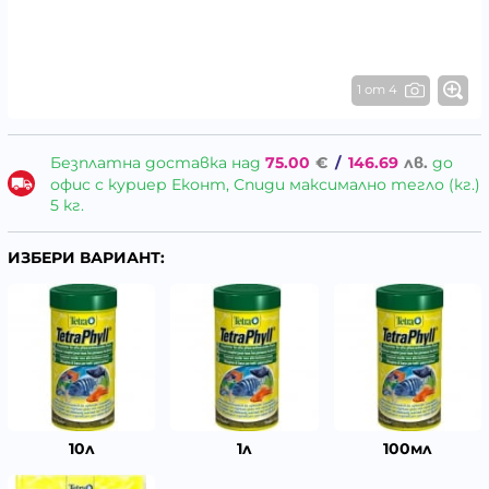
1 от 4
Безплатна доставка над
75.00
€
/
146.69
лв.
до
офис с куриер Еконт, Спиди максимално тегло (кг.)
5 кг.
ИЗБЕРИ ВАРИАНТ:
10л
1л
100мл