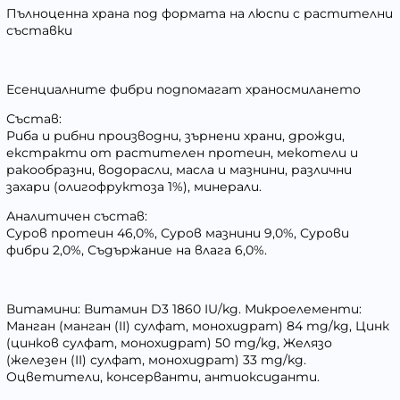
Пълноценна храна под формата на люспи с растителни
съставки
Есенциалните фибри подпомагат храносмилането
Състав:
Риба и рибни производни, зърнени храни, дрожди,
екстракти от растителен протеин, мекотели и
ракообразни, водорасли, масла и мазнини, различни
захари (олигофруктоза 1%), минерали.
Аналитичен състав:
Суров протеин 46,0%, Суров мазнини 9,0%, Сурови
фибри 2,0%, Съдържание на влага 6,0%.
Витамини: Витамин D3 1860 IU/kg. Микроелементи:
Манган (манган (II) сулфат, монохидрат) 84 mg/kg, Цинк
(цинков сулфат, монохидрат) 50 mg/kg, Желязо
(железен (II) сулфат, монохидрат) 33 mg/kg.
Оцветители, консерванти, антиоксиданти.