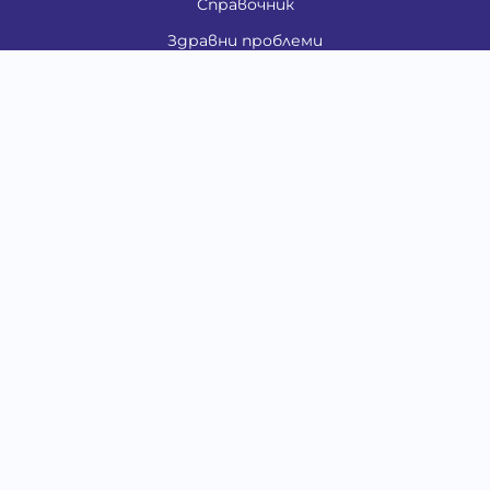
Справочник
Здравни проблеми
Категории
Кучета
Котки
Птици
Гризачи
Влечуги и земноводни
Риби
Други животни
За стопани
Контакти
"ИНСЪРТ.БГ" ООД
Тел.:
0879 801 808