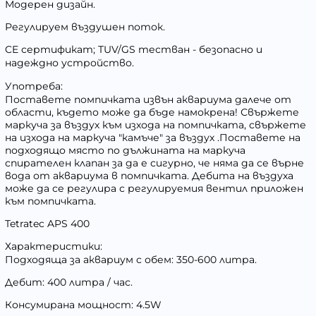
Модерен дизайн.
Регулируем въздушен поток.
CE сертификат; TUV/GS тестван - безопасно и
надеждно устройство.
Употреба:
Поставете помпичката извън аквариума далече от
области, където може да бъде намокрена! Свържете
маркуча за въздух към изхода на помпичката, свържете
на изхода на маркуча "камъче" за въздух .Поставете на
подходящо място по дължината на маркуча
спирателен клапан за да е сигурно, че няма да се върне
вода от аквариума в помпичката. Дебита на въздуха
може да се регулира с регулируемия вентил приложен
към помпичката.
Tetratec APS 400
Характеристики:
Подходяща за аквариум с обем: 350-600 литра.
Дебит: 400 литра / час.
Консумирана мощност: 4.5W