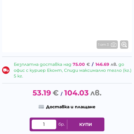
1 от 3
Безплатна доставка над
75.00
€
/
146.69
лв.
до
офис с куриер Еконт, Спиди максимално тегло (кг.)
5 кг.
53.19
€
104.03
лв.
/
Доставка и плащане
бр.
КУПИ