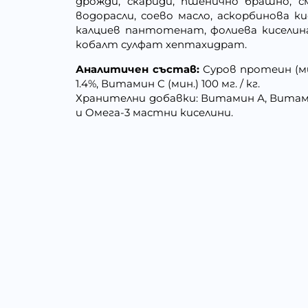
дрожди, скариди, пшенично брашно, с
водорасли, соево масло, аскорбинова к
калциев пантотенат, фолиева киселин
кобалт сулфат хептахидрат.
Аналитичен състав:
Суров протеин (мин
1.4%, Витамин C (мин.) 100 мг. / кг.
Хранителни добавки: Витамин А, Витам
и Oмега-3 мастни киселини.