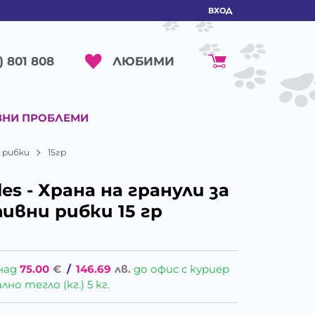
ВХОД
ЛЮБИМИ
) 801 808
ВНИ ПРОБЛЕМИ
и рибки
15гр
es - Храна на гранули за
ивни рибки 15 гр
над
75.00
€
/
146.69
лв.
до офис с куриер
о тегло (кг.) 5 кг.