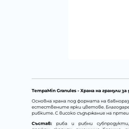
ТетраMin Granules - Храна на гранули з
Основна храна под формата на бавнораз
естествените ярки цветове. Благодаре
рибките. С високо съдържание на пртеин
Състав:
риба и рибни субпродукти,