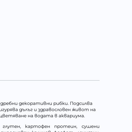
и дребни декоративни рибки. Подсилва
гурява дълъг и здравословен живот на
оцветяване на водата в аквариума.
 глутен, картофен протеин, сушени