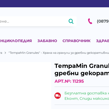
(0879
ЕНЦИКЛОПЕДИЯ
ЗАБАВНО
СПРАВОЧНИК
ЗДРА
ra
"ТетраMin Granules" - Храна на гранули за дребни декоративн
ТетраMin Granul
дребни декорат
АРТ.№:
11295
Безплатна доставка 
Еконт, Спиди максималн