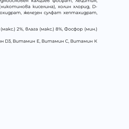
едноосновен калциев фосфат, лецитин,
никотинова киселина), холин хлорид, D-
охидрат, железен сулфат хептахидрат,
макс.) 2%, влага (макс.) 8%, Фосфор (мин.)
н D3, Витамин Е, Витамин С, Витамин К