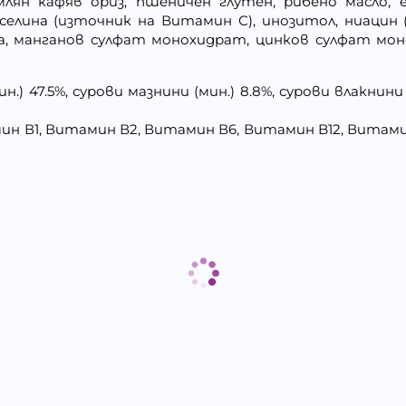
млян кафяв ориз, пшеничен глутен, рибено масло, 
иселина (източник на Витамин С), инозитол, ниацин (
а, манганов сулфат монохидрат, цинков сулфат мон
.) 47.5%, сурови мазнини (мин.) 8.8%, сурови влакнини (
ин В1, Витамин В2, Витамин В6, Витамин B12, Витами