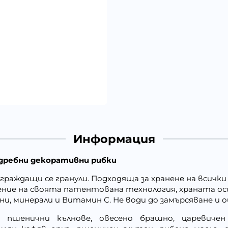
Информация
а дребни декоративни рибки
граждащи се гранули. Подходяща за хранене на всичк
ние на своята патентована технология, храната оси
и, минерали и Витамин С. Не води до замърсяване и 
 пшенични кълнове, овесено брашно, царевичен