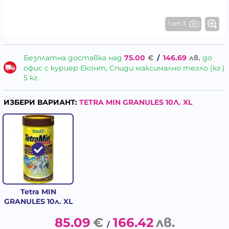
1 от 3
Безплатна доставка над
75.00
€
/
146.69
лв.
до
офис с куриер Еконт, Спиди максимално тегло (кг.)
5 кг.
ИЗБЕРИ ВАРИАНТ:
TETRA MIN GRANULES 10Л. XL
Tetra MIN
GRANULES 10л. XL
85.09
€
166.42
лв.
/