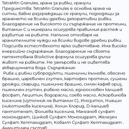
TetraMin Granules, храна за рибки, гранули
Предимства: TetraMin Granules е основна храна на
ситни, бавно разграждащи се гранули, подходящи за
храненето на всички дребни декоративни рибки.
Благодарение на високото си съдържание на протеини,
витамин С и минерали осигурява правилния растеж и
развитие на рибите. Напълно отговаря на
хранителните нужди на всички видове дребни рибки.
Подсилва естественото ярко оцветяване. Има високо
енергийно съдържание. Благодарение на своята
патентована BioActive формула осигурява дълъг
живот на рибките. Не замърсява и не оцветява
аквариумната вода. Съдържание:
Риба и рибни субпродукти, пшенични кълнове, овесено
брашно, царевичен глутен, картофен протеин, сушени
дрожди, скариди, пшенично брашно, смлян кафяв ориз,
пшеничен глутен, рибено масло, едноосновен калциев
фосфат, Лецитин, водорасли, соево масло, Аскорбинова
киселина (източник на Витамин С), Инозитол, Ниацин
(никотинова киселина), Холин Хлорид, D-калциев
пантотенат, Фолиева киселина, Манганов сулфат
монохидрат, Цинков Сулфат Монохидрат, Железен
Сулфат Хептахидрат, Кобалт Сулфат Хептахидрат .
Аналитичен състав: