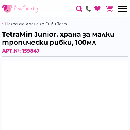
Назад до Храна за Риби Tetra
TetraMin Junior, храна за малки
тропически рибки, 100мл
АРТ.№:
159847