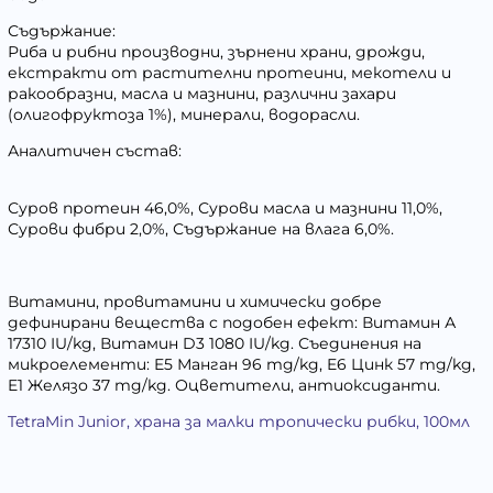
Съдържание:
Риба и рибни производни, зърнени храни, дрожди,
екстракти от растителни протеини, мекотели и
ракообразни, масла и мазнини, различни захари
(олигофруктоза 1%), минерали, водорасли.
Аналитичен състав:
Суров протеин 46,0%, Сурови масла и мазнини 11,0%,
Сурови фибри 2,0%, Съдържание на влага 6,0%.
Витамини, провитамини и химически добре
дефинирани вещества с подобен ефект: Витамин А
17310 IU/kg, Витамин D3 1080 IU/kg. Съединения на
микроелементи: E5 Манган 96 mg/kg, E6 Цинк 57 mg/kg,
E1 Желязо 37 mg/kg. Оцветители, антиоксиданти.
TetraMin Junior, храна за малки тропически рибки, 100мл