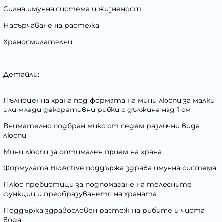
Силна имунна система и жизненост
Насърчаване на растежа
Храносмилателни
Детайли:
Пълноценна храна под формата на мини люспи за малки
или млади декоративни рибки с дължина над 1 см
Внимателно подбран микс от седем различни вида
люспи
Мини люспи за оптимален прием на храна
Формулата BioActive поддържа здрава имунна система
Плюс пребиотици за подпомагане на телесните
функции и преобразуването на храната
Поддържа здравословен растеж на рибите и чиста
вода