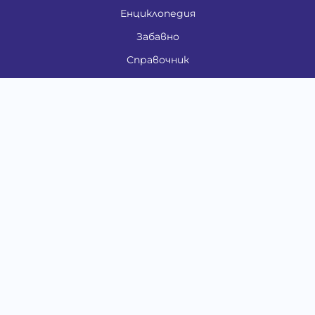
Енциклопедия
Забавно
Справочник
Здравни проблеми
Категории
Кучета
Котки
Птици
Гризачи
Влечуги и земноводни
Риби
Други животни
За стопани