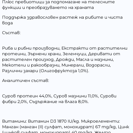
Плюс пребиотици за подпомагане на телесните
функции и преобразуването на храната
Поддържа здравословен растеж на рибите и чиста
вода
Състав:
Риба и рибни производни, Екстракти от растителни
протеини, Зърнени храни, Зеленчуци, Деривати от
растителен произход, Дрожди, Масла и мазнини,
Мекотели и ракообразни, Минерали, Водорасли,
Различни захари (Олигофруктоза 1,0%).
Аналитичен състав:
Суров протеин 44,0%, Суров мазнини 11,0%, Сурови
фибри 2,0%, Съдържание на влага 8,0%.
Витамини: Витамин D3 1870 IU/kg. Микроелементи:
Манган (манган (II) сулфат, монохидрат) 67 mg/kg, Цинк
(цинков сулфат, монохидрат) 40 mg/kg, Желязо