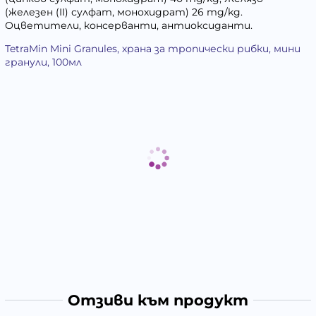
(железен (II) сулфат, монохидрат) 26 mg/kg.
Оцветители, консерванти, антиоксиданти.
TetraMin Mini Granules, храна за тропически рибки, мини
гранули, 100мл
Отзиви към продукт