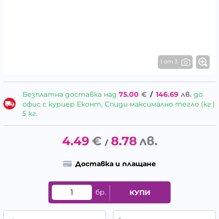
1 от 3
Безплатна доставка над
75.00
€
/
146.69
лв.
до
офис с куриер Еконт, Спиди максимално тегло (кг.)
5 кг.
4.49
€
8.78
лв.
/
Доставка и плащане
бр.
КУПИ