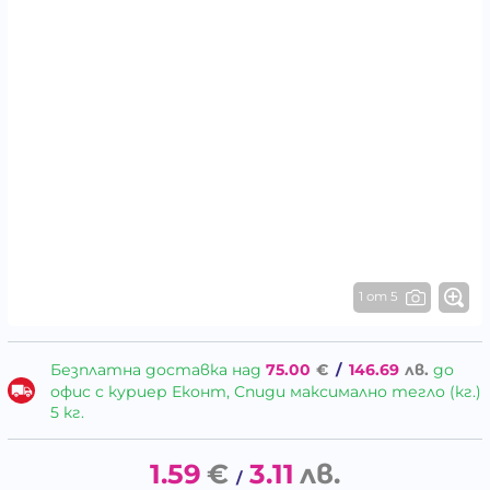
1 от 5
Безплатна доставка над
75.00
€
/
146.69
лв.
до
офис с куриер Еконт, Спиди максимално тегло (кг.)
5 кг.
1.59
€
3.11
лв.
/