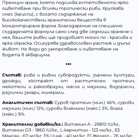
Премиум храна, която подсилва естетсвеното ярко
оцветяване при всички тропически риби. Хрупкава
смес (криспи), с богато съдържание на
висококачествени хранителни вещества в
концентрирана форма. Благодарение на специално
създадената формула само след две седмици хранене с
нея, вашите рибки ще придобият много по - красива и
ярка окраска. Осигурява здравословен растеж и дълъг
живот. Не води до замърсяване и оцветяване на
водата в аквариума.
***
Състав:
риба и рибни субпродукти, зърнени култури,
дрожди, екстракт от растителен протеин,
мекотели и ракообразни, масла и мазнини, водорасли,
различни захари, минерали.
Аналитичен състав:
Суров протеин (мин.) 46%, сурови
мазнини (мин.) 12%, сурови влакнини (макс.) 3%, влага
(макс.) 9%.
Хранителни добавки/кг.:
Витамин А - 29810 IU/кг,
Витамин D3 - 1860 IU/кг., L-карнитин - 123 мг/кг., Е5
Манган - 67 мг/кг, Е6 Цинк - 40 мг/кг, Е1 Желязо - 26 мг/кг,