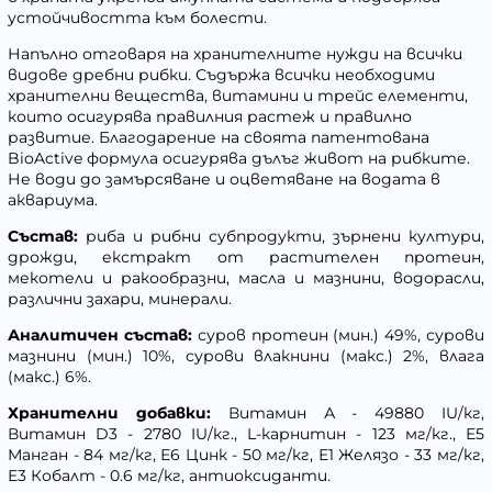
устойчивостта към болести.
Напълно отговаря на хранителните нужди на всички
видове дребни рибки. Съдържа всички необходими
хранителни вещества, витамини и трейс елементи,
които осигурява правилния растеж и правилно
развитие. Благодарение на своята патентована
BioActive формула осигурява дълъг живот на рибките.
Не води до замърсяване и оцветяване на водата в
аквариума.
Състав:
риба и рибни субпродукти, зърнени култури,
дрожди, екстракт от растителен протеин,
мекотели и ракообразни, масла и мазнини, водорасли,
различни захари, минерали.
Аналитичен състав:
суров протеин (мин.) 49%, сурови
мазнини (мин.) 10%, сурови влакнини (макс.) 2%, влага
(макс.) 6%.
Хранителни добавки:
Витамин А - 49880 IU/кг,
Витамин D3 - 2780 IU/кг., L-карнитин - 123 мг/кг., Е5
Манган - 84 мг/кг, Е6 Цинк - 50 мг/кг, Е1 Желязо - 33 мг/кг,
Е3 Кобалт - 0.6 мг/кг, антиоксиданти.