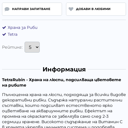
НАПРАВИ ЗАПИТВАНЕ
ДОБАВИ В ЛЮБИМИ
Храна за Риби
Tetra
Рейтинг:
Информация
TetraRubin - Храна на люспи, подсилваща цветовете
на рибите
Пълноценна храна на люспи, подходяща за всички видове
декоративни рибки. Съдържа натурални растителни
съставки, които подсилват естественото ярко
оцветяване на аквариумните рибки. Ефектът на
промяна на окраската се забелязва само след 2-3
седмици хранене. Високото съдържание на Витамин C
в храната укрепва имунната система и подобрява