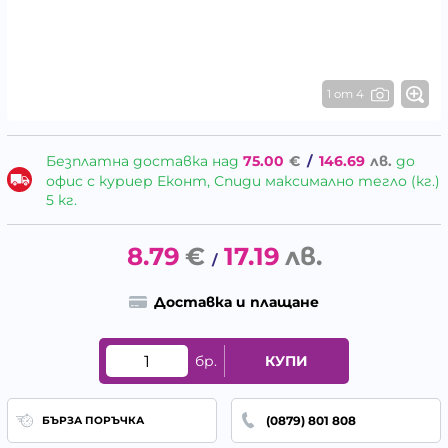
1 от 4
Безплатна доставка над
75.00
€
/
146.69
лв.
до
офис с куриер Еконт, Спиди максимално тегло (кг.)
5 кг.
8.79
€
17.19
лв.
/
Доставка и плащане
бр.
КУПИ
(0879) 801 808
БЪРЗА ПОРЪЧКА