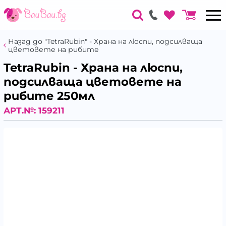
Назад до "TetraRubin" - Храна на люспи, подсилваща
цветовете на рибите
TetraRubin - Храна на люспи,
подсилваща цветовете на
рибите 250мл
АРТ.№:
159211