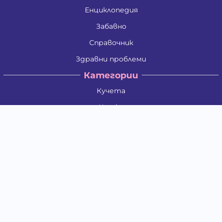
Енциклопедия
Забавно
Справочник
Здравни проблеми
Категории
Кучета
Котки
Птици
Гризачи
Влечуги и земноводни
Риби
Други животни
За стопани