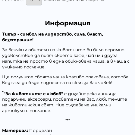
Информация
Тигър
- символ на лидерство, сила, власт,
безстрашие!
За всички любители на животните би било огромно
удоволствие да пият своето кафе, чай или друга
напитка не просто в една обикновена чаша, а в чаша с
уникално послание.
Ще получите своята чаша красиво опакована, готова
веднага да бъде поднесена на скъп за вас човек!
*
"За животните с любов"
е дизайнерска линия за
подаръчни аксесоари, посветени на вас, любителите
на животинския свят. Ние създаваме уникални
артикули с послание.
***
Материал:
Порцелан