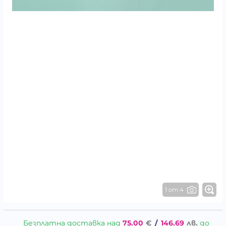
1 от 4
Безплатна доставка над
75.00
€
/
146.69
лв.
до