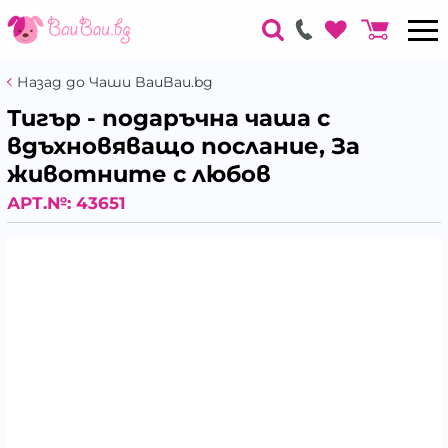
Назад до Чаши BauBau.bg
Тигър - подаръчна чаша с
вдъхновяващо послание, За
животните с любов
АРТ.№:
43651