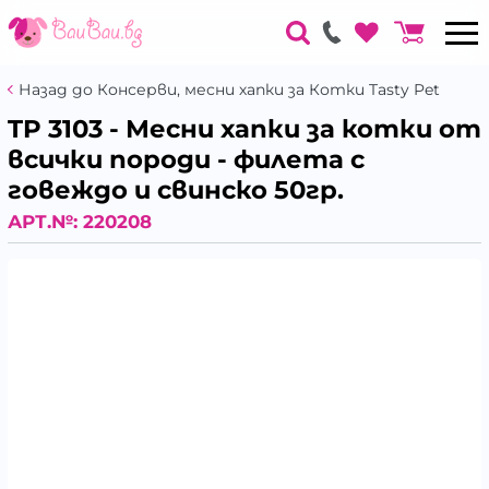
Назад до Консерви, месни хапки за Котки Tasty Pet
TP 3103 - Месни хапки за котки от
всички породи - филета с
говеждо и свинско 50гр.
АРТ.№:
220208