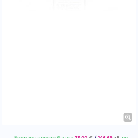
Безплатна доставка над
75.00
€
/
146.69
лв.
до