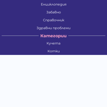
Енциклопедия
Забавно
Справочник
Здравни проблеми
Категории
Кучета
Котки
Птици
Гризачи
Влечуги и земноводни
Риби
Други животни
За стопани