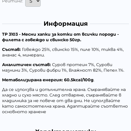
Рейтинг:
Информация
TP 3103 - Месни хапки за котки от всички породи -
филета с говеждо и свинско 50гр.
Състав:
Говеждо 25%, свинско 15%, пиле 10%, тиква 4%,
ананас 4, минерали.
Аналитичен състав:
Суров протеин 7%, Сурови
мазнини 3%, Сурови фибри 1%, Влажност 82%, Пепел 1%.
Метаболизирана енергия: 60.5kcal/100g
.
Да се използва и допълнителна храна. Cъхранявайте на
хладно и сухо място. След отваряне, съхранявайте в
хладилника за не повече от два дни. Не използвайте
като самостоятелна храна. Aдаптирайте съответно
основното хранене