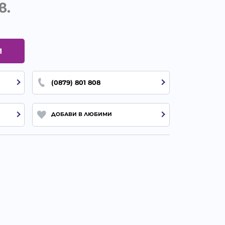
в.
И
(0879) 801 808
ДОБАВИ В ЛЮБИМИ