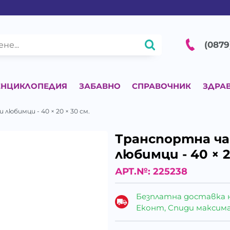
(0879
ЕНЦИКЛОПЕДИЯ
ЗАБАВНО
СПРАВОЧНИК
ЗДРА
любимци - 40 × 20 × 30 cм.
Транспортна ч
любимци - 40 × 2
АРТ.№:
225238
Безплатна доставка 
Еконт, Спиди максималн