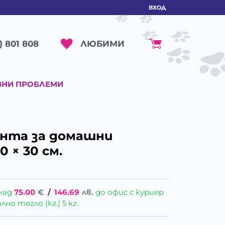
ВХОД
ЛЮБИМИ
) 801 808
ВНИ ПРОБЛЕМИ
анта за домашни
0 × 30 cм.
над
75.00
€
/
146.69
лв.
до офис с куриер
о тегло (кг.) 5 кг.