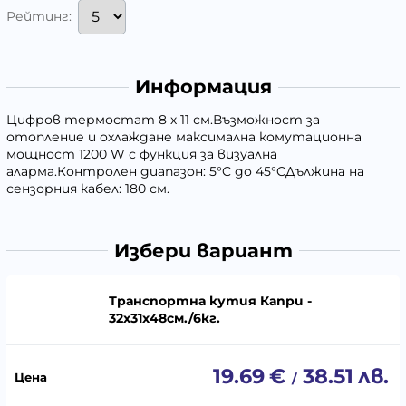
Рейтинг:
Информация
Цифров термостат 8 х 11 см.Възможност за
отопление и охлаждане максимална комутационна
мощност 1200 W с функция за визуална
аларма.Контролен диапазон: 5°C до 45°CДължина на
сензорния кабел: 180 см.
Избери вариант
Транспортна кутия Капри -
32х31х48см./6кг.
19.69
€
38.51
лв.
/