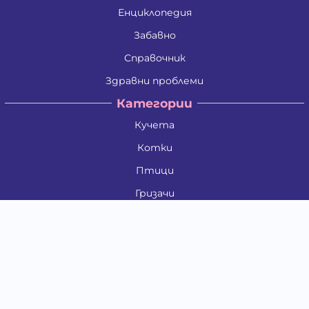
Енциклопедия
Забавно
Справочник
Здравни проблеми
Категории
Кучета
Котки
Птици
Гризачи
Влечуги и земноводни
Риби
Други животни
За стопани