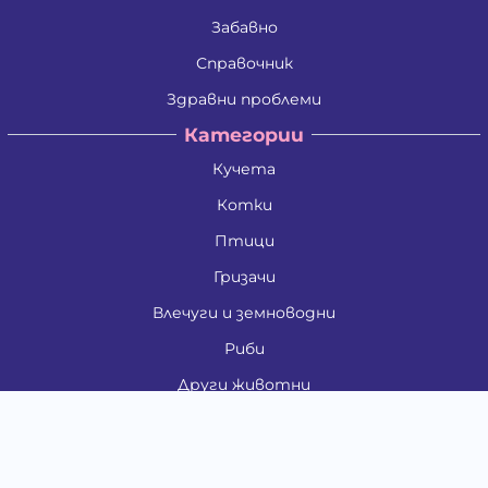
Забавно
Справочник
Здравни проблеми
Категории
Кучета
Котки
Птици
Гризачи
Влечуги и земноводни
Риби
Други животни
За стопани
Контакти