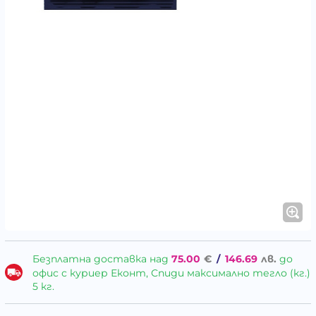
Безплатна доставка над
75.00
€
/
146.69
лв.
до
офис с куриер Еконт, Спиди максимално тегло (кг.)
5 кг.