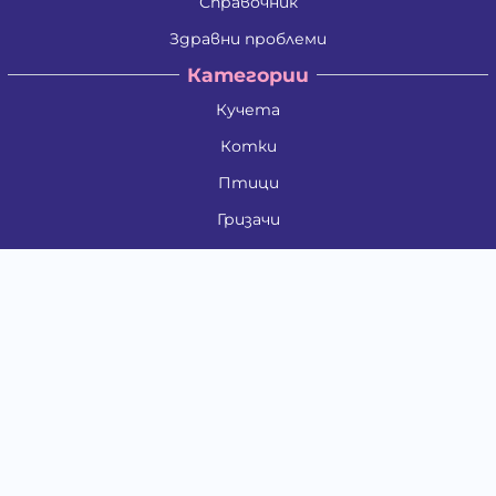
Справочник
Здравни проблеми
Категории
Кучета
Котки
Птици
Гризачи
Влечуги и земноводни
Риби
Други животни
За стопани
Контакти
"ИНСЪРТ.БГ" ООД
Тел.:
0879 801 808