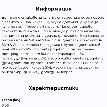
Информация
Дентални стикове за кучета от средни и едри породи
с еленско, киноа, кокос и куркума Допълваща храна за
кучета над 4 месечна възраст. Монопротеинови
лакомства, свеждащи до минимум риска от нежелани
хранителни реакции. Идеални допълнения към храните
от гамите на Natural & Delicious. Дентални лакомства
Skin & Coat с еленско месо за мини кучета достъпно в
опаковки от 60g състав продукти с растителен
произход (cемена от киноа екстрахирани 8%),
зеленчуци (куркума 2.5%), месо и животински продукти
(дехидратиран протеин от еленско месо 10%), семена,
плодове (сушен кокос 2.5%), масла и мазнини, фрукто-
олигозахариди (0.4%), дрожди, минерали.
Характеристики
Тегло (кг.)
0.06