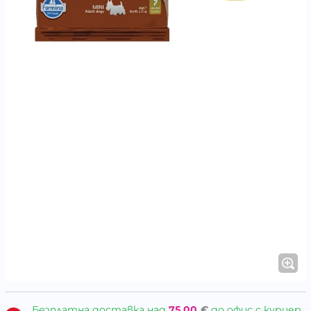
Безплатна доставка над
75.00
€
до офис с куриер