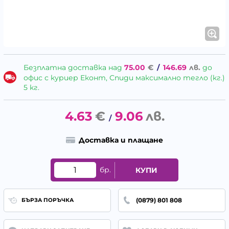
Безплатна доставка над
75.00
€
/
146.69
лв.
до
офис с куриер Еконт, Спиди максимално тегло (кг.)
5 кг.
4.63
€
9.06
лв.
/
Доставка и плащане
бр.
КУПИ
(0879) 801 808
БЪРЗА ПОРЪЧКА