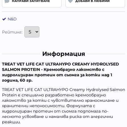
НАПРАВИ ЗАПИТВАНЕ
ДОБАВИ В ЛЮБИМИ
N&D
Рейтинг:
Информация
TREAT VET LIFE CAT ULTRAHYPO CREAMY HYDROLYSED
SALMON PROTEIN - Кремообразно лакомство с
хидролизиран протеин от сьомга за котки над 1
година, 60 гр.
TREAT VET LIFE CAT ULTRAHYPO Creamy Hydrolysed Salmon
Protein е специално разработено кремообразно
лакомство за котки с чувствително храносмилане и
хранителни непоносимости. Формулата с
хидролизиран протеин от сьомга подпомага по-
лесното усвояване и намалява риска от алергични
реакции.