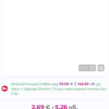
1 от 2
Безплатна доставка над
75.00
€
/
146.69
лв.
до
офис с куриер Еконт, Спиди максимално тегло (кг.)
5 кг.
2.69
€
5.26
лв.
/