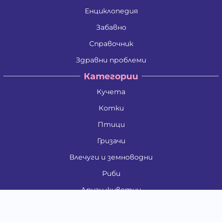
Енциклопедия
Забавно
Справочник
Здравни проблеми
Категории
Кучета
Котки
Птици
Гризачи
Влечуги и земноводни
Риби
Други животни
За стопани