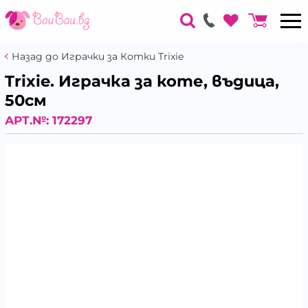
Назад до Играчки за Котки Trixie
Trixie. Играчка за коте, въдица,
50см
АРТ.№:
172297