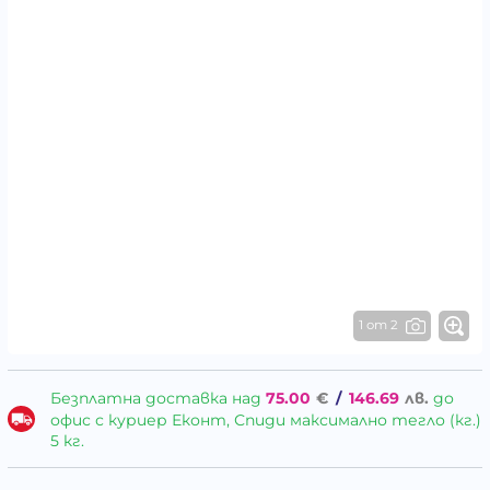
1 от 2
Безплатна доставка над
75.00
€
/
146.69
лв.
до
офис с куриер Еконт, Спиди максимално тегло (кг.)
5 кг.