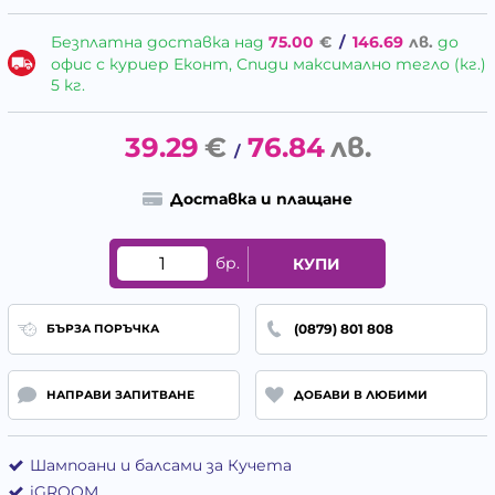
Безплатна доставка над
75.00
€
/
146.69
лв.
до
офис с куриер Еконт, Спиди максимално тегло (кг.)
5 кг.
39.29
€
76.84
лв.
/
Доставка и плащане
бр.
КУПИ
(0879) 801 808
БЪРЗА ПОРЪЧКА
НАПРАВИ ЗАПИТВАНЕ
ДОБАВИ В ЛЮБИМИ
Шампоани и балсами за Кучета
iGROOM