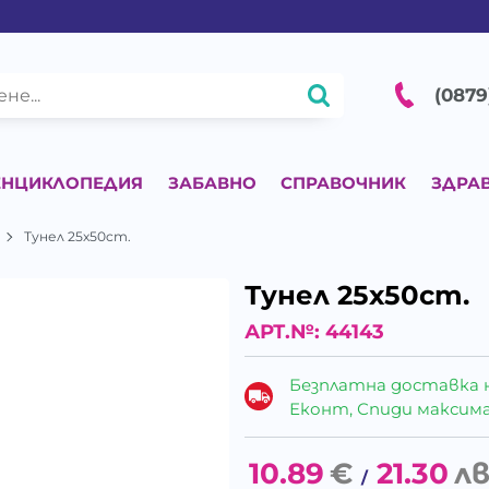
(0879
ЕНЦИКЛОПЕДИЯ
ЗАБАВНО
СПРАВОЧНИК
ЗДРА
Тунел 25х50cm.
Тунел 25х50cm.
АРТ.№:
44143
Безплатна доставка 
Еконт, Спиди максималн
10.89
€
21.30
лв
/