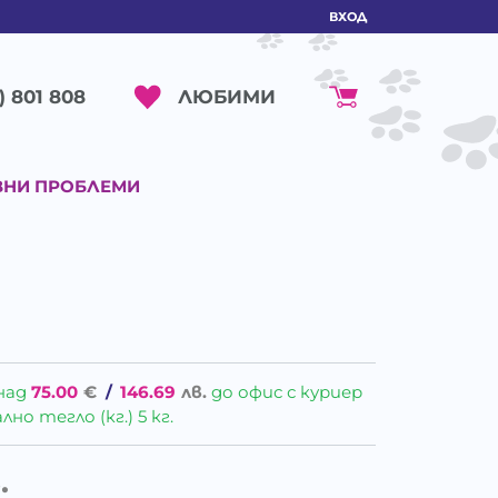
ВХОД
ЛЮБИМИ
) 801 808
ВНИ ПРОБЛЕМИ
над
75.00
€
/
146.69
лв.
до офис с куриер
о тегло (кг.) 5 кг.
.