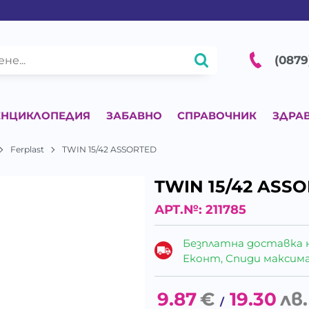
(0879
ЕНЦИКЛОПЕДИЯ
ЗАБАВНО
СПРАВОЧНИК
ЗДРА
Ferplast
TWIN 15/42 ASSORTED
TWIN 15/42 ASS
АРТ.№:
211785
Безплатна доставка 
Еконт, Спиди максималн
9.87
€
19.30
лв.
/