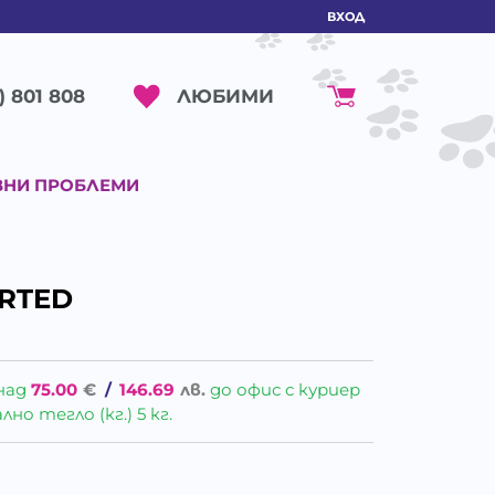
ВХОД
ЛЮБИМИ
) 801 808
ВНИ ПРОБЛЕМИ
ORTED
над
75.00
€
/
146.69
лв.
до офис с куриер
о тегло (кг.) 5 кг.