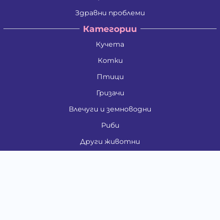
Здравни проблеми
Категории
Кучета
Котки
Птици
Гризачи
Влечуги и земноводни
Риби
Други животни
За стопани
Контакти
"ИНСЪРТ.БГ" ООД
Тел.:
0879 801 808
E-mail:
shop#at#baubau.bg