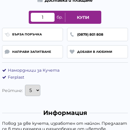
Доставка и плащане
бр.
КУПИ
(0879) 801 808
БЪРЗА ПОРЪЧКА
НАПРАВИ ЗАПИТВАНЕ
ДОБАВИ В ЛЮБИМИ
Намордници за Кучета
Ferplast
Рейтинг:
Информация
Повод за две кучета, изработен от найлон. Предлагат
се в три размера и разнообразие от цветове.