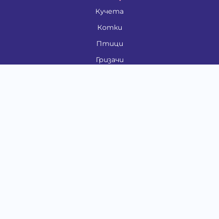
Кучета
Котки
Птици
Гризачи
Влечуги и земноводни
Риби
Други животни
За стопани
Контакти
"ИНСЪРТ.БГ" ООД
Тел.:
0879 801 808
E-mail:
shop#at#baubau.bg